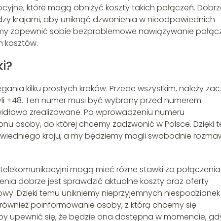
cyjne, które mogą obniżyć koszty takich połączeń. Dobrz
ędzy krajami, aby uniknąć dzwonienia w nieodpowiednich
emy zapewnić sobie bezproblemowe nawiązywanie połąc
 kosztów.
i?
gania kilku prostych kroków. Przede wszystkim, należy za
yli +48. Ten numer musi być wybrany przed numerem
widłowo zrealizowane. Po wprowadzeniu numeru
onu osoby, do której chcemy zadzwonić w Polsce. Dzięki 
wiedniego kraju, a my będziemy mogli swobodnie rozma
 telekomunikacyjni mogą mieć różne stawki za połączenia
a dobrze jest sprawdzić aktualne koszty oraz oferty
wy. Dzięki temu unikniemy nieprzyjemnych niespodzianek
 również poinformowanie osoby, z którą chcemy się
by upewnić się, że będzie ona dostępna w momencie, gd