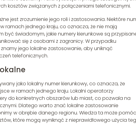
ch kosztów związanych z połączeniami telefonicznymi.
e jest zrozumienie jego roli i zastosowania. Niektóre nu
 ramach jednego kraju, co oznacza, że nie mają
 być świadomym, jakie numery kierunkowe są przypisan
nikować się z osobami z zagranicy. W przypadku
że znamy jego lokalne zastosowanie, aby uniknąć
zeń telefonicznych.
lokalne
żywany jako lokalny numer kierunkowy, co oznacza, że
ce w ramach jednego kraju. Lokalni operatorzy
ery do konkretnych obszarów lub miast, co pozwala na
icznymi. Dlatego warto znać lokalne zastosowanie
zwonimy w obrębie danego regionu. Wiedza ta może pomó
sztów, które mogą wyniknąć z nieprawidłowego użycia te