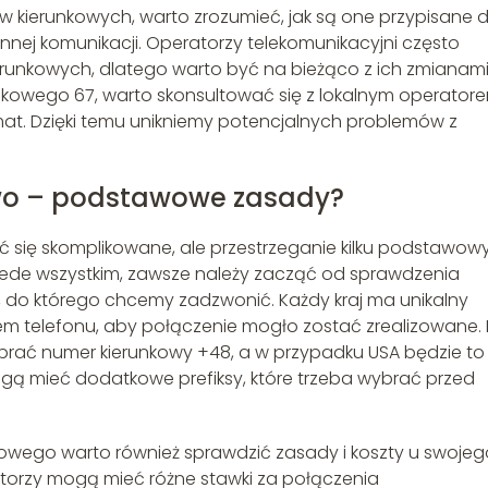
w kierunkowych, warto zrozumieć, jak są one przypisane 
nnej komunikacji. Operatorzy telekomunikacyjni często
erunkowych, dlatego warto być na bieżąco z ich zmianami
erunkowego 67, warto skonsultować się z lokalnym operator
at. Dzięki temu unikniemy potencjalnych problemów z
.
wo – podstawowe zasady?
ię skomplikowane, ale przestrzeganie kilku podstawow
zede wszystkim, zawsze należy zacząć od sprawdzenia
 do którego chcemy zadzwonić. Każdy kraj ma unikalny
m telefonu, aby połączenie mogło zostać zrealizowane.
ybrać numer kierunkowy +48, a w przypadku USA będzie to 
ogą mieć dodatkowe prefiksy, które trzeba wybrać przed
wego warto również sprawdzić zasady i koszty u swojeg
torzy mogą mieć różne stawki za połączenia