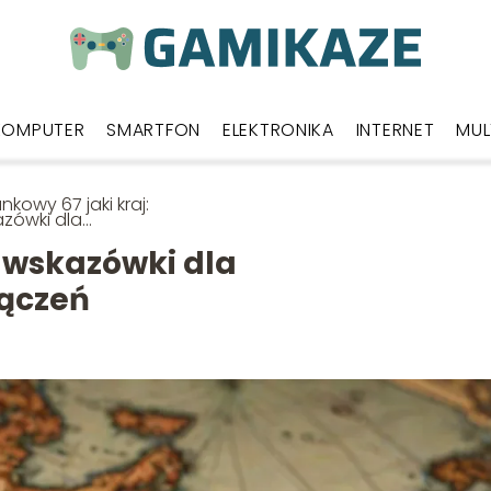
KOMPUTER
SMARTFON
ELEKTRONIKA
INTERNET
MUL
unkowy 67 jaki kraj:
zówki dla
dzynarodowych
ączeń
: wskazówki dla
ączeń