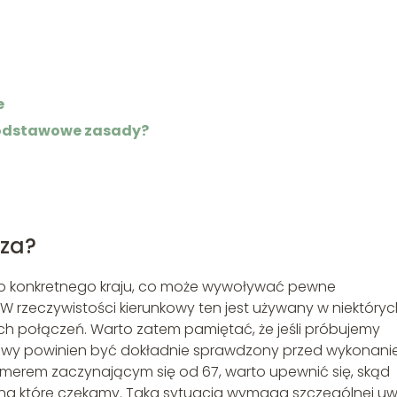
e
odstawowe zasady?
cza?
ego konkretnego kraju, co może wywoływać pewne
 rzeczywistości kierunkowy ten jest używany w niektóryc
ch połączeń. Warto zatem pamiętać, że jeśli próbujemy
owy powinien być dokładnie sprawdzony przed wykonan
umerem zaczynającym się od 67, warto upewnić się, skąd
, na które czekamy. Taka sytuacja wymaga szczególnej uw